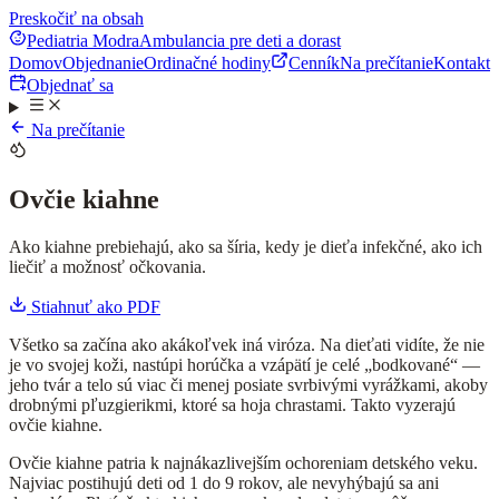
Preskočiť na obsah
Pediatria Modra
Ambulancia pre deti a dorast
Domov
Objednanie
Ordinačné hodiny
Cenník
Na prečítanie
Kontakt
Objednať sa
Na prečítanie
Ovčie kiahne
Ako kiahne prebiehajú, ako sa šíria, kedy je dieťa infekčné, ako ich
liečiť a možnosť očkovania.
Stiahnuť ako PDF
Všetko sa začína ako akákoľvek iná viróza. Na dieťati vidíte, že nie
je vo svojej koži, nastúpi horúčka a vzápätí je celé „bodkované“ —
jeho tvár a telo sú viac či menej posiate svrbivými vyrážkami, akoby
drobnými pľuzgierikmi, ktoré sa hoja chrastami. Takto vyzerajú
ovčie kiahne.
Ovčie kiahne patria k najnákazlivejším ochoreniam detského veku.
Najviac postihujú deti od 1 do 9 rokov, ale nevyhýbajú sa ani