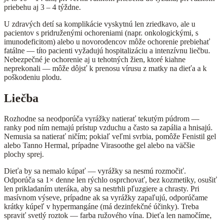
priebehu aj 3 – 4 týždne.
U zdravých detí sa komplikácie vyskytnú len zriedkavo, ale u
pacientov s pridruženými ochoreniami (napr. onkologickými, s
imunodeficitom) alebo u novorodencov môže ochorenie prebiehať
fatálne — títo pacienti vyžadujú hospitalizáciu a intenzívnu liečbu.
Nebezpečné je ochorenie aj u tehotných žien, ktoré kiahne
neprekonali — môže dôjsť k prenosu vírusu z matky na dieťa a k
poškodeniu plodu.
Liečba
Rozhodne sa neodporúča vyrážky natierať tekutým púdrom —
ranky pod ním nemajú prístup vzduchu a často sa zapália a hnisajú.
Nemusia sa natierať ničím; pokiaľ veľmi svrbia, pomôže Fenistil gel
alebo Tanno Hermal, prípadne Virasoothe gel alebo na väčšie
plochy sprej.
Dieťa by sa nemalo kúpať — vyrážky sa nesmú rozmočiť.
Odporúča sa 1× denne len rýchlo osprchovať, bez kozmetiky, osušiť
len prikladaním uteráka, aby sa nestrhli pľuzgiere a chrasty. Pri
masívnom výseve, prípadne ak sa vyrážky zapaľujú, odporúčame
krátky kúpeľ v hypermangáne (má dezinfekčné účinky). Treba
spraviť svetlý roztok — farba ružového vína. Dieťa len namočíme,