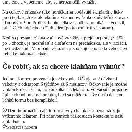
umyjeme a vyberieme, aby sa nerozmočili vyrážky.
Na celkové príznaky (ako horúčka) sa podávajú štandardne lieky
proti teplote, dostatok tekutín a vitamínov, ľahko stráviteľná strava a
kľudový režim. Proti svrbeniu celkovo antihistaminiká — Fenistil,
pri ťažších priebehoch Dithiaden (po konzultácii s lekárom).
Keď sa prestanú objavovať nové vyrážky a prejdú teploty (zväčša
po 5 dňoch), je možné ísť s dieťaťom na prechádzku, ale v izolácii,
nie medzi ľudí. V prípade výrazne sa zhoršujúceho celkového stavu
treba kontaktovať lekára.
Čo robiť, ak sa chcete kiahňam vyhnúť?
Jedinou formou prevencie je očkovanie. Očkuje sa 2 dávkami
vakcíny s odstupom 6 týždňov až 6 mesiacov. Očkovanie je možné
v akomkoľvek veku, po konzultácii s lekárom. Vo väčšine prípadov
úplne chráni pred ochorením, hoci sa môže stať, že dieťa dostane
ľahkú formu bez komplikácií.
Tieto informácie majú informatívny charakter a nenahrádzajú
vyšetrenie lekárom. Pri zdravotných ťažkostiach kontaktujte našu
ambulanciu.
Pediatria Modra