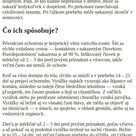
dospelým. Platí, že kto kiahne neprekonal v detstve, môže sa
nakaziť kedykoľvek v dospelosti. Po prekonaní zanechávajú
celoživotnú imunitu. Pri ťažkom priebehu môže nakazený skončiť v
nemocnici.
Čo ich spôsobuje?
Pôvodcom ochorenia je herpetický vírus varicella-zoster. Šíri sa
rýchlo vzdušnou cestou — kontaktom s nakazeným človekom.
Pravdepodobnosť nakazenia je až 90 %. Infikovaný človek je
infekčný už 2 – 3 dni pred prvými príznakmi a výsevom, takže
veľmi často ani netuší, že ochorie.
Keď sa vírus dostane do tela, rýchlo sa množí a v priebehu 14 – 21
dní sa prejaví ochorením. Vyrážky najskôr vyzerajú ako štípance od
komára, následne sa nalejú čírou bledožltou tekutinou — vzniká
pľuzgierik, ten časom praskne a hojí sa chrastičkou. Z väčších
vyrážok alebo po predčasne odstránenej chrastičke vzniká jazvička.
Vyrážky sú bežné aj vo vlasatej časti hlavy, ale môžu sa objaviť aj
na slizniciach — v ústach, na spojivke, v oblasti genitálu, alebo aj na
vnútorných orgánoch.
Dieťa je infekčné už 2 – 3 dni pred prvými príznakmi, počas výsevu
a až pokiaľ sa aj posledná vyrážka nezhojí na suchú chrastu. Bežne
je to 10 – 14 dní, pri veľmi ľahkom priebehu do týždňa, pri ťažkom